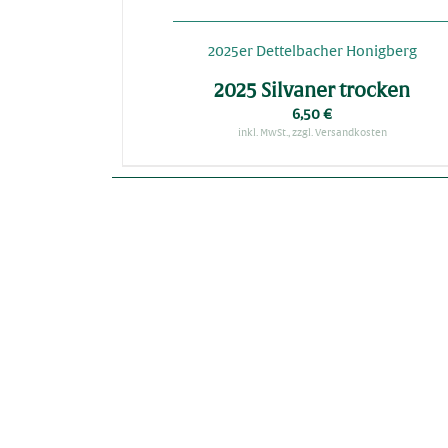
2025er Dettelbacher Honigberg
2025 Silvaner trocken
6,50
€
inkl. MwSt., zzgl. Versandkosten