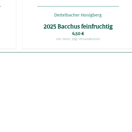
Dettelbacher Honigberg
2025 Bacchus feinfruchtig
6,50
€
inkl. MwSt., zzgl. Versandkosten