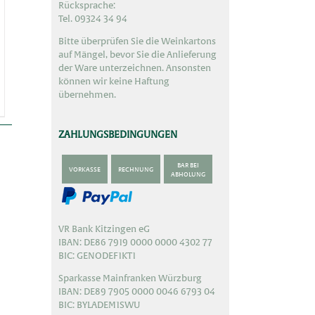
Rücksprache:
Tel. 09324 34 94
Bitte überprüfen Sie die Weinkartons
auf Mängel, bevor Sie die Anlieferung
der Ware unterzeichnen. Ansonsten
können wir keine Haftung
übernehmen.
ZAHLUNGSBEDINGUNGEN
BAR BEI
VORKASSE
RECHNUNG
ABHOLUNG
VR Bank Kitzingen eG
IBAN: DE86 7919 0000 0000 4302 77
BIC: GENODEF1KT1
Sparkasse Mainfranken Würzburg
IBAN: DE89 7905 0000 0046 6793 04
BIC: BYLADEM1SWU