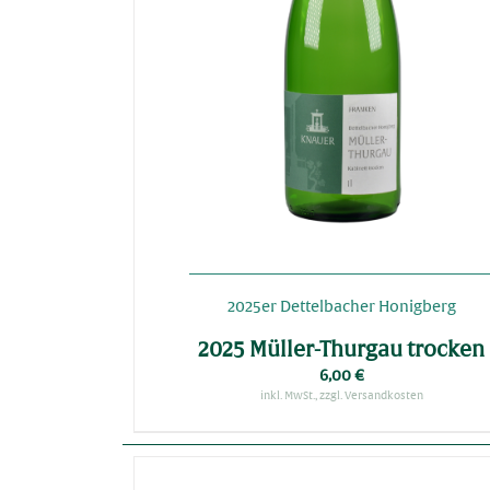
DETAILS
RB
IN DEN WARENKORB
2025er Dettelbacher Honigberg
2025 Müller-Thurgau trocken
6,00
€
inkl. MwSt., zzgl. Versandkosten