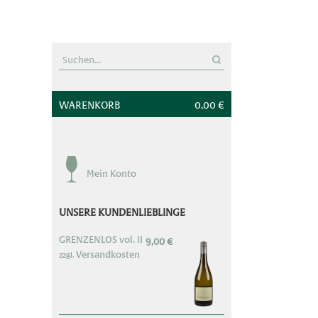
'
Suchen
nach:
WARENKORB
0,00 €
Mein Konto
UNSERE KUNDENLIEBLINGE
GRENZENLOS vol. II
9,00
€
Versandkosten
zzgl.