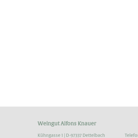
Weingut Alfons Knauer
Kühngasse 1 | D-97337 Dettelbach
Telefo