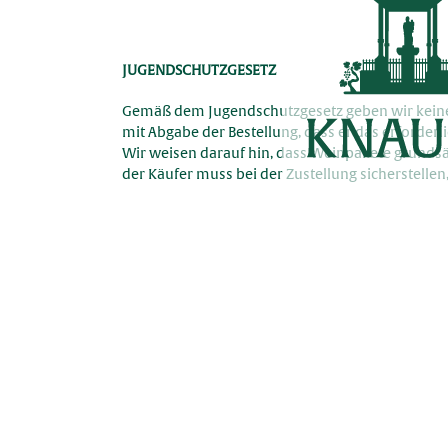
Skip
to
content
JUGENDSCHUTZGESETZ
Gemäß dem Jugendschutzgesetz geben wir keinen 
mit Abgabe der Bestellung, dass er das erforder
Wir weisen darauf hin, dass Weinpakete grundsät
der Käufer muss bei der Zustellung sicherstelle