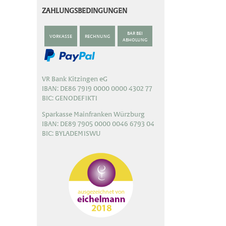
ZAHLUNGSBEDINGUNGEN
BAR BEI
VORKASSE
RECHNUNG
ABHOLUNG
VR Bank Kitzingen eG
IBAN: DE86 7919 0000 0000 4302 77
BIC: GENODEF1KT1
Sparkasse Mainfranken Würzburg
IBAN: DE89 7905 0000 0046 6793 04
BIC: BYLADEM1SWU