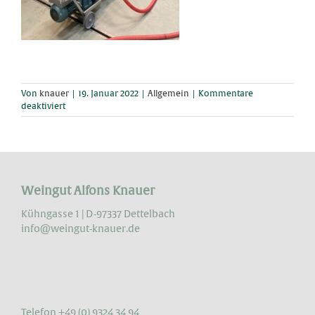
Von
knauer
|
19. Januar 2022
|
Allgemein
|
Kommentare
für
deaktiviert
Vorbereitungen
für
den
Scheurebe
Sekt…
Weingut Alfons Knauer
Kühngasse 1 | D-97337 Dettelbach
info@weingut-knauer.de
Telefon +49 (0) 9324 34 94