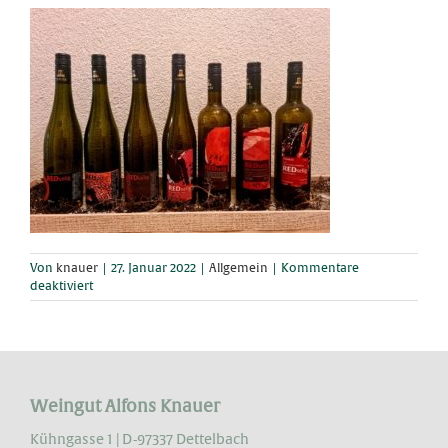
Von
knauer
|
27. Januar 2022
|
Allgemein
|
Kommentare
für
deaktiviert
Sieben
Jahre
REDselig
Weingut Alfons Knauer
Kühngasse 1 | D-97337 Dettelbach