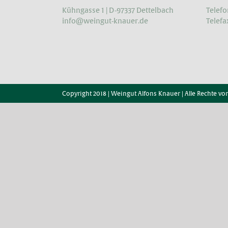
Kühngasse 1 | D-97337 Dettelbach
Telefo
info@weingut-knauer.de
Telefa
Copyright 2018 | Weingut Alfons Knauer | Alle Rechte vo