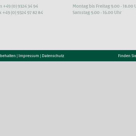
n +49 (0) 9324 34 94
Montag bis Freitag 9.00 - 18.00 
x +49 (0) 9324 97 82 84
Samstag 9.00 - 16.00 Uhr
rbehalten |
Impressum
|
Datenschutz
Finden Si