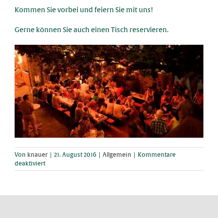
Kommen Sie vorbei und feiern Sie mit uns!
Gerne können Sie auch einen Tisch reservieren.
Von
knauer
|
21. August 2016
|
Allgemein
|
Kommentare
für
deaktiviert
Kirchweih
in
Dettelbach