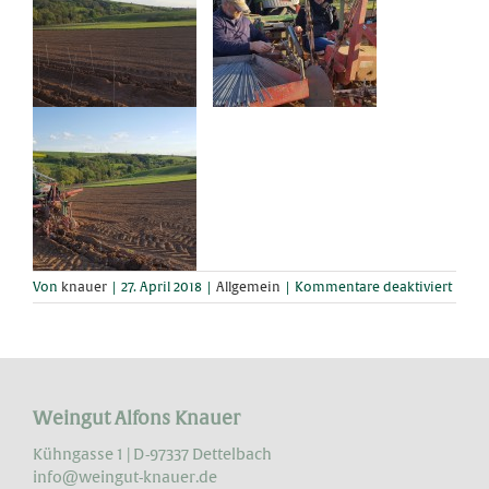
für
Von
knauer
|
27. April 2018
|
Allgemein
|
Kommentare deaktiviert
Unser
erster
Sauvi
Blanc
Weingut Alfons Knauer
Kühngasse 1 | D-97337 Dettelbach
info@weingut-knauer.de