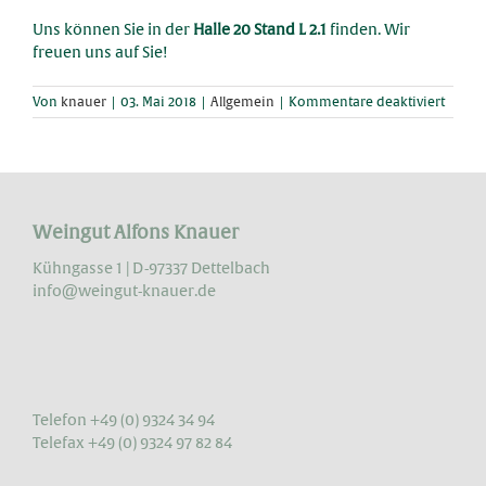
Uns können Sie in der
Halle 20 Stand L 2.1
finden. Wir
freuen uns auf Sie!
für
Von
knauer
|
03. Mai 2018
|
Allgemein
|
Kommentare deaktiviert
3
Tage
Weinm
berlin
Weingut Alfons Knauer
Kühngasse 1 | D-97337 Dettelbach
info@weingut-knauer.de
Telefon +49 (0) 9324 34 94
Telefax +49 (0) 9324 97 82 84