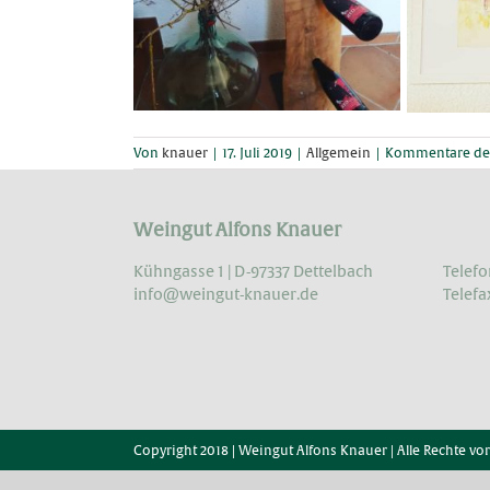
Von
knauer
|
17. Juli 2019
|
Allgemein
|
Kommentare dea
Weingut Alfons Knauer
Kühngasse 1 | D-97337 Dettelbach
Telefo
info@weingut-knauer.de
Telefa
Copyright 2018 | Weingut Alfons Knauer | Alle Rechte vo