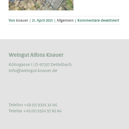
für
Von
knauer
|
21. April 2021
|
Allgemein
|
Kommentare deaktiviert
Was
wir
da
mach
Weingut Alfons Knauer
Kühngasse 1 | D-97337 Dettelbach
info@weingut-knauer.de
Telefon +49 (0) 9324 34 94
Telefax +49 (0) 9324 97 82 84