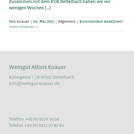
Zusammen mit dem KUK Dettelbach haben wir vor
wenigen Wochen [...]
für
Von
knauer
|
05. Mai 2021
|
Allgemein
|
Kommentare deaktiviert
Kurzfi
mehr erfahren
über
unser
Weing
Weingut Alfons Knauer
Kühngasse 1 | D-97337 Dettelbach
info@weingut-knauer.de
Telefon +49 (0) 9324 34 94
Telefax +49 (0) 9324 97 82 84