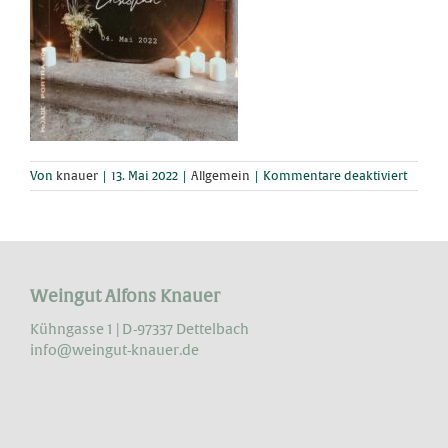
für
Von
knauer
|
13. Mai 2022
|
Allgemein
|
Kommentare deaktiviert
They
said…..
Weingut Alfons Knauer
Kühngasse 1 | D-97337 Dettelbach
info@weingut-knauer.de