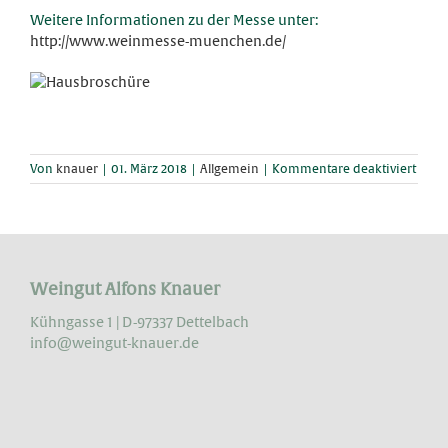
Weitere Informationen zu der Messe unter:
http://www.weinmesse-muenchen.de/
für
Von
knauer
|
01. März 2018
|
Allgemein
|
Kommentare deaktiviert
Neu
im
Wein
Haus
Weingut Alfons Knauer
Kühngasse 1 | D-97337 Dettelbach
info@weingut-knauer.de