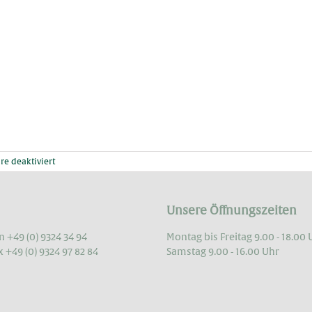
für
e deaktiviert
Kontrollieren,
Kontrollieren,
Kontrollieren….
Unsere Öffnungszeiten
n +49 (0) 9324 34 94
Montag bis Freitag 9.00 - 18.00 
x +49 (0) 9324 97 82 84
Samstag 9.00 - 16.00 Uhr