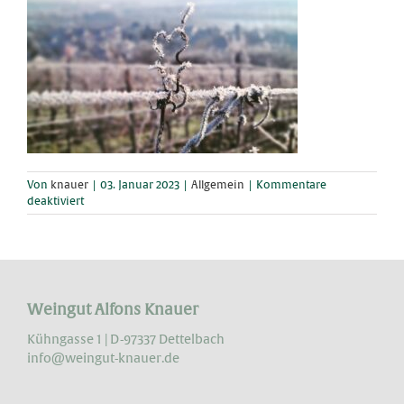
Von
knauer
|
03. Januar 2023
|
Allgemein
|
Kommentare
für
deaktiviert
Happy
New
Year
Weingut Alfons Knauer
Kühngasse 1 | D-97337 Dettelbach
info@weingut-knauer.de