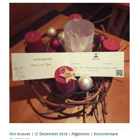
Von
knauer
|
17. Dezember 2019
|
Allgemein
|
Kommentare