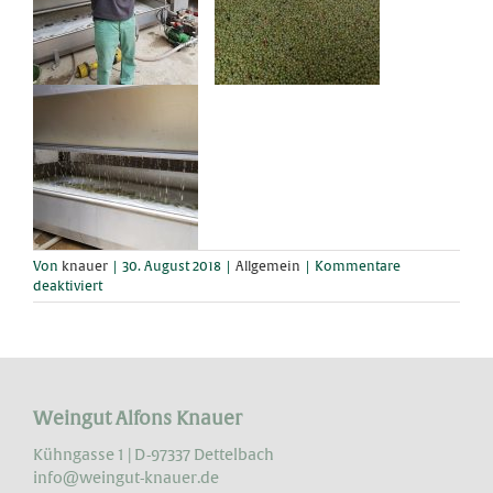
Von
knauer
|
30. August 2018
|
Allgemein
|
Kommentare
für
deaktiviert
Die
Weinlese
2018
hat
begonnen!
Weingut Alfons Knauer
Kühngasse 1 | D-97337 Dettelbach
info@weingut-knauer.de