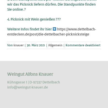
wir das Picknick liefern dürfen. Die Standpunkte finden
Sie online. ?
4. Picknick mit Wein genießen ???
Weitere Infos findet ihr hier
https://www.dettelbach-
entdecken.de/post/die-dettelbacher-picknicksteige
für
Von
knauer
|
30. März 2021
|
Allgemein
|
Kommentare deaktiviert
Dette
Pickn
Weingut Alfons Knauer
Kühngasse 1 | D-97337 Dettelbach
info@weingut-knauer.de