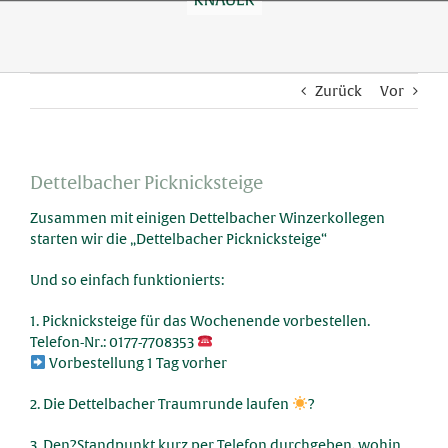
Skip
to
content
Zurück
Vor
Dettelbacher Picknicksteige
Zusammen mit einigen Dettelbacher Winzerkollegen
starten wir die „Dettelbacher Picknicksteige“
U
nd so einfach funktionierts:
1. Picknicksteige für das Wochenende vorbestellen.
Telefon-Nr.: 0177-7708353
Vorbestellung 1 Tag vorher
2. Die Dettelbacher Traumrunde laufen
?
3. Den?Standpunkt kurz per Telefon durchgeben, wohin