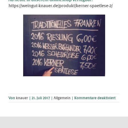
https://weingut-knauer.de/produkt/kerner-spaetlese-2/
für
Von
knauer
|
21. Juli 2017
|
Allgemein
|
Kommentare deaktiviert
Der
Neue
ist
da!