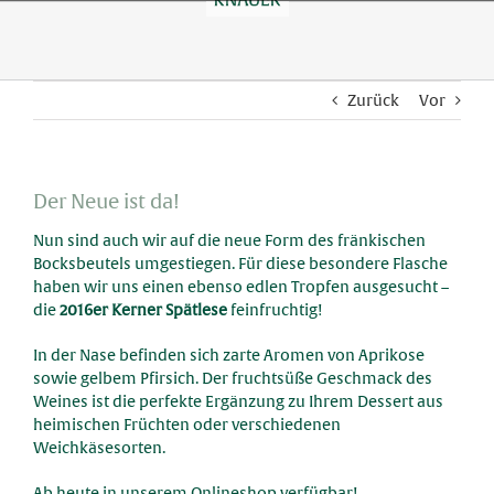
Skip
to
content
Zurück
Vor
Der Neue ist da!
Nun sind auch wir auf die neue Form des fränkischen
Bocksbeutels umgestiegen. Für diese besondere Flasche
haben wir uns einen ebenso edlen Tropfen ausgesucht –
die
2016er Kerner Spätlese
feinfruchtig!
In der Nase befinden sich zarte Aromen von Aprikose
sowie gelbem Pfirsich. Der fruchtsüße Geschmack des
Weines ist die perfekte Ergänzung zu Ihrem Dessert aus
heimischen Früchten oder verschiedenen
Weichkäsesorten.
Ab heute in unserem Onlineshop verfügbar!