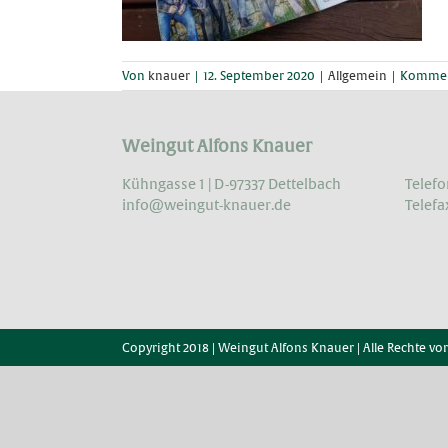
Von
knauer
|
12. September 2020
|
Allgemein
|
Komment
Weingut Alfons Knauer
Kühngasse 1 | D-97337 Dettelbach
Telefo
info@weingut-knauer.de
Telefa
Copyright 2018 | Weingut Alfons Knauer | Alle Rechte vo