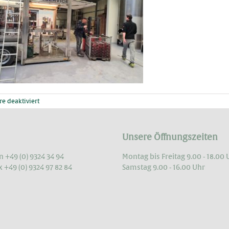
für
 deaktiviert
Abfüllung
2021
geschafft
Unsere Öffnungszeiten
n +49 (0) 9324 34 94
Montag bis Freitag 9.00 - 18.00 
x +49 (0) 9324 97 82 84
Samstag 9.00 - 16.00 Uhr