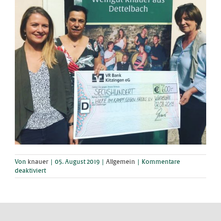
Von
knauer
|
05. August 2019
|
Allgemein
|
Kommentare
für
deaktiviert
Spendenaktion